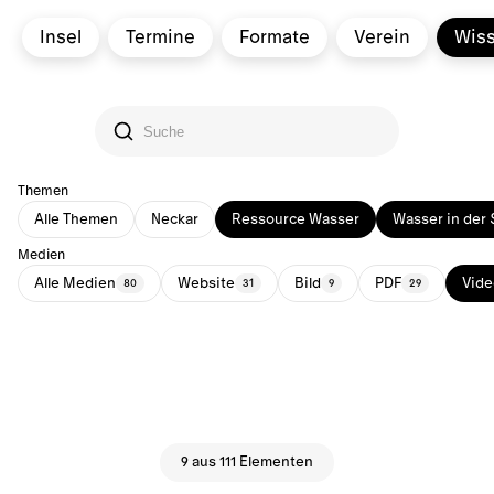
Insel
Termine
Formate
Verein
Wis
Themen
Alle Themen
Neckar
Ressource Wasser
Wasser in der 
Medien
Alle Medien
Website
Bild
PDF
Vide
80
31
9
29
9 aus 111 Elementen