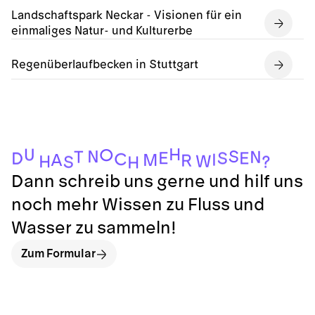
Landschaftspark Neckar - Visionen für ein
einmaliges Natur- und Kulturerbe
Regenüberlaufbecken in Stuttgart
H
U
O
S
N
T
N
E
S
E
D
C
I
M
A
R
W
H
?
S
H
Dann schreib uns gerne und hilf uns
noch mehr Wissen zu Fluss und
Wasser zu sammeln!
Zum Formular