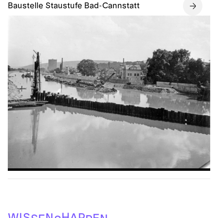
Baustelle Staustufe Bad-Cannstatt
H
I
S
P
W
N
A