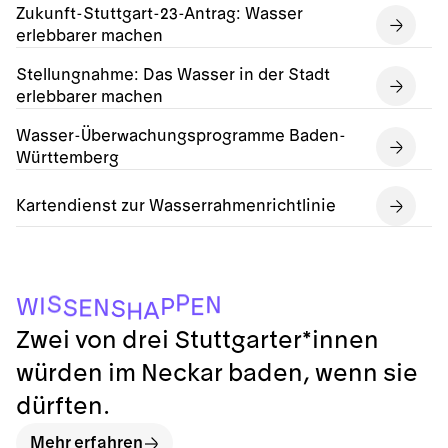
Zukunft-Stuttgart-23-Antrag: Wasser
erlebbarer machen
Stellungnahme: Das Wasser in der Stadt
erlebbarer machen
Wasser-Überwachungsprogramme Baden-
Württemberg
Kartendienst zur Wasserrahmenrichtlinie
P
S
N
I
P
W
E
N
S
E
S
A
H
Zwei von drei Stuttgarter*innen
würden im Neckar baden, wenn sie
dürften.
Mehr erfahren