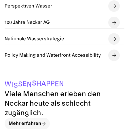
Perspektiven Wasser
100 Jahre Neckar AG
Nationale Wasserstrategie
Policy Making and Waterfront Accessibility
S
P
A
P
E
N
H
E
S
W
N
I
S
Viele Menschen erleben den
Neckar heute als schlecht
zugänglich.
Mehr erfahren