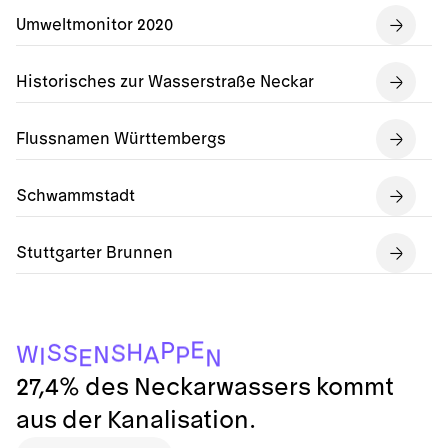
Umweltmonitor 2020
Historisches zur Wasserstraße Neckar
Flussnamen Württembergs
Schwammstadt
Stuttgarter Brunnen
E
P
H
S
S
S
W
N
A
P
I
E
N
27,4% des Neckarwassers kommt
aus der Kanalisation.