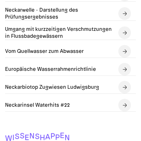
Neckarwelle - Darstellung des
Prüfungsergebnisses
Umgang mit kurzzeitigen Verschmutzungen
in Flussbadegewässern
Vom Quellwasser zum Abwasser
Europäische Wasserrahmenrichtlinie
Neckarbiotop Zugwiesen Ludwigsburg
Neckarinsel Waterhits #22
E
S
N
P
S
S
A
P
E
I
H
N
W