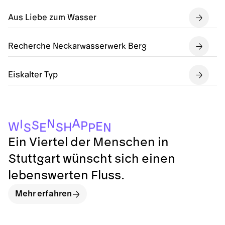
Aus Liebe zum Wasser
Recherche Neckarwasserwerk Berg
Eiskalter Typ
A
N
I
S
P
E
W
H
S
E
N
S
P
Ein Viertel der Menschen in
Stuttgart wünscht sich einen
lebenswerten Fluss.
Mehr erfahren