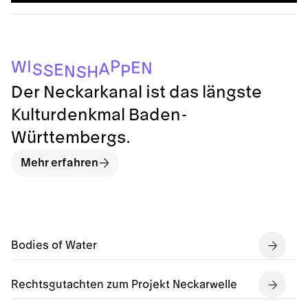
P
I
W
E
N
A
S
E
S
P
N
H
S
Der Neckarkanal ist das längste
Kulturdenkmal Baden-
Württembergs.
Mehr erfahren
Bodies of Water
Rechtsgutachten zum Projekt Neckarwelle