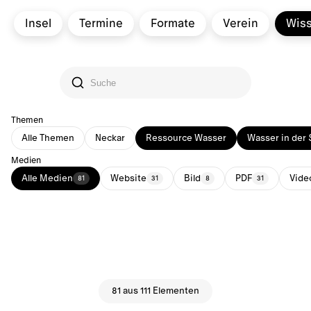
Insel
Termine
Formate
Verein
Wis
Themen
Alle Themen
Neckar
Ressource Wasser
Wasser in der 
Medien
Alle Medien
Website
Bild
PDF
Vide
81
31
8
31
81 aus 111 Elementen