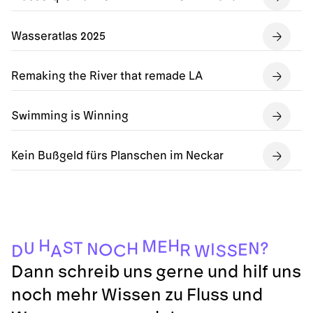
Wasseratlas 2025
Remaking the River that remade LA
Swimming is Winning
Kein Bußgeld fürs Planschen im Neckar
H
H
M
E
S
T
U
?
N
H
N
I
E
O
R
S
C
S
D
A
W
Dann schreib uns gerne und hilf uns
noch mehr Wissen zu Fluss und