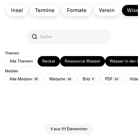
Insel
Termine
Formate
Verein
Wis
Themen
Alle Themen
Neckar
Ressource Wasser
Wasser in der 
Medien
Alle Medien
Website
Bild
PDF
Vid
95
38
9
35
5 aus 111 Elementen