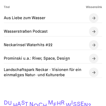
Titel
Wissenslink
Aus Liebe zum Wasser
Wasserstraßen Podcast
Neckarinsel Waterhits #22
Prominski u.a.: River, Space, Design
Landschaftspark Neckar - Visionen für ein
einmaliges Natur- und Kulturerbe
M
R
D
I
S
U
H
E
S
A
T
S
N
C
E
N
H
W
?
O
H