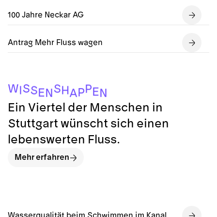
100 Jahre Neckar AG
Antrag Mehr Fluss wagen
S
W
S
P
I
H
S
E
P
E
N
N
A
Ein Viertel der Menschen in
Stuttgart wünscht sich einen
lebenswerten Fluss.
Mehr erfahren
Wasserqualität beim Schwimmen im Kanal