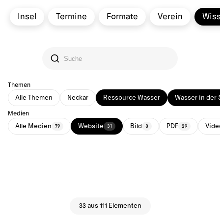
Insel
Termine
Formate
Verein
Wis
Themen
Alle Themen
Neckar
Ressource Wasser
Wasser in der 
Medien
Alle Medien
Website
Bild
PDF
Vide
79
31
8
29
33 aus 111 Elementen