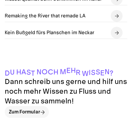
Remaking the River that remade LA
Kein Bußgeld fürs Planschen im Neckar
H
E
M
N
O
A
C
N
H
S
H
U
S
S
R
I
E
?
D
T
W
Dann schreib uns gerne und hilf uns
noch mehr Wissen zu Fluss und
Wasser zu sammeln!
Zum Formular