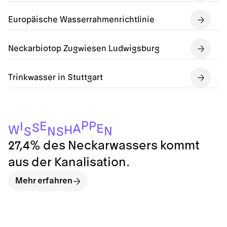
Europäische Wasserrahmenrichtlinie
Neckarbiotop Zugwiesen Ludwigsburg
Trinkwasser in Stuttgart
P
P
E
I
S
E
A
W
H
N
N
S
S
27,4% des Neckarwassers kommt
aus der Kanalisation.
Mehr erfahren