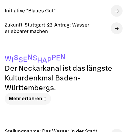
Initiative "Blaues Gut"
Zukunft-Stuttgart-23-Antrag: Wasser
erlebbarer machen
N
N
P
S
S
E
W
E
S
P
I
H
A
Der Neckarkanal ist das längste
Kulturdenkmal Baden-
Württembergs.
Mehr erfahren
Stellungnahme: Das Wasser in der Stadt