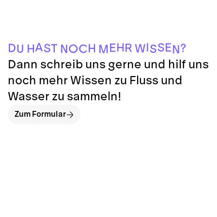
N
M
N
U
S
O
C
H
T
W
H
S
?
D
R
E
E
I
S
H
A
Dann schreib uns gerne und hilf uns
noch mehr Wissen zu Fluss und
Wasser zu sammeln!
Zum Formular