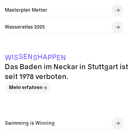
Masterplan Metter
Wasseratlas 2025
E
N
S
W
P
S
A
I
P
N
H
S
E
Das Baden im Neckar in Stuttgart ist
seit 1978 verboten.
Mehr erfahren
Swimming is Winning