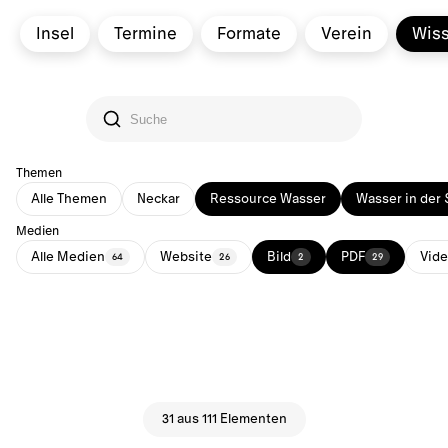
Insel
Termine
Formate
Verein
Wis
Themen
Alle Themen
Neckar
Ressource Wasser
Wasser in der 
Medien
Alle Medien
Website
Bild
PDF
Vid
64
26
2
29
31 aus 111 Elementen