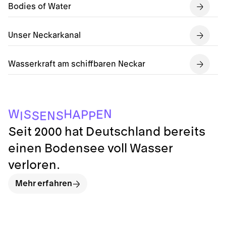
Bodies of Water
Unser Neckarkanal
Wasserkraft am schiffbaren Neckar
E
I
P
N
S
S
A
P
E
S
H
W
N
Seit 2000 hat Deutschland bereits
einen Bodensee voll Wasser
verloren.
Mehr erfahren