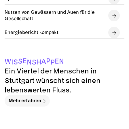
Nutzen von Gewässern und Auen für die
Gesellschaft
Energiebericht kompakt
P
S
N
I
H
S
W
A
N
S
E
P
E
Ein Viertel der Menschen in
Stuttgart wünscht sich einen
lebenswerten Fluss.
Mehr erfahren