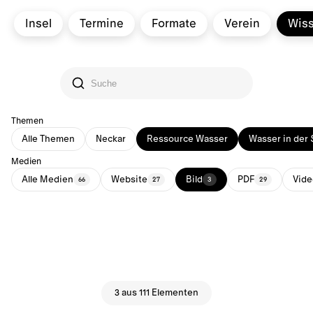
Insel
Termine
Formate
Verein
Wis
Themen
Alle Themen
Neckar
Ressource Wasser
Wasser in der 
Medien
Alle Medien
Website
Bild
PDF
Vide
66
27
3
29
3 aus 111 Elementen