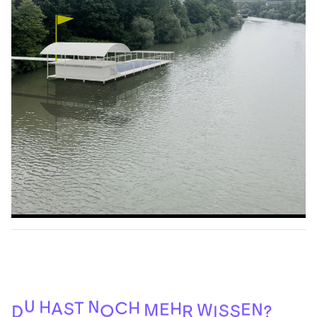
U
N
H
H
T
C
H
S
A
E
E
N
W
M
S
O
S
R
D
?
I