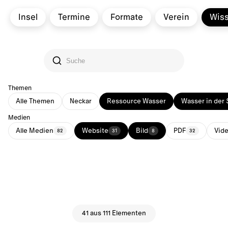
Insel
Termine
Formate
Verein
Wis
Themen
Alle Themen
Neckar
Ressource Wasser
Wasser in der 
Medien
Alle Medien
Website
Bild
PDF
Vid
82
31
8
32
41 aus 111 Elementen