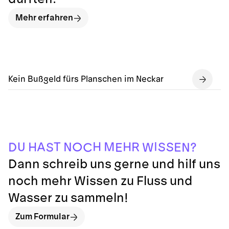
Mehr erfahren
Kein Bußgeld fürs Planschen im Neckar
I
H
T
M
H
A
U
R
H
N
S
O
S
D
?
E
S
W
N
C
E
Dann schreib uns gerne und hilf uns
noch mehr Wissen zu Fluss und
Wasser zu sammeln!
Zum Formular