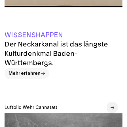
P
S
P
N
I
E
S
A
W
E
H
S
N
Der Neckarkanal ist das längste
Kulturdenkmal Baden-
Württembergs.
Mehr erfahren
Luftbild Wehr Cannstatt