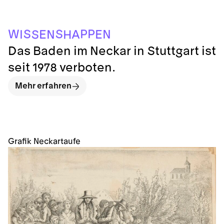
P
P
S
W
S
N
E
A
E
I
N
S
H
Das Baden im Neckar in Stuttgart ist
seit 1978 verboten.
Mehr erfahren
Grafik Neckartaufe