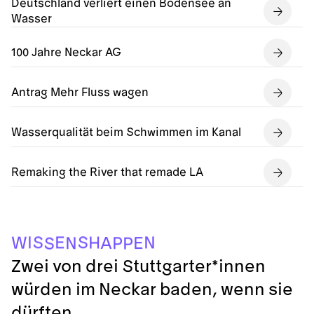
Deutschland verliert einen Bodensee an
Wasser
100 Jahre Neckar AG
Antrag Mehr Fluss wagen
Wasserqualität beim Schwimmen im Kanal
Remaking the River that remade LA
S
S
I
N
E
H
W
A
E
N
P
P
S
Zwei von drei Stuttgarter*innen
würden im Neckar baden, wenn sie
dürften.