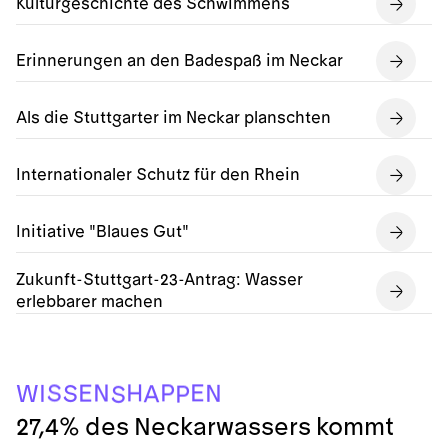
Kulturgeschichte des Schwimmens
Erinnerungen an den Badespaß im Neckar
Als die Stuttgarter im Neckar planschten
Internationaler Schutz für den Rhein
Initiative "Blaues Gut"
Zukunft-Stuttgart-23-Antrag: Wasser
erlebbarer machen
H
E
P
S
N
E
N
I
S
W
A
P
S
27,4% des Neckarwassers kommt