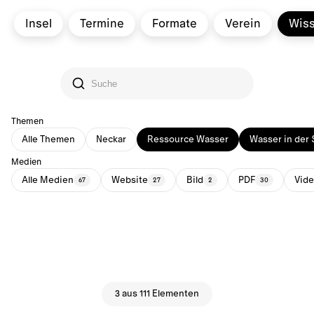
Insel
Termine
Formate
Verein
Wis
Themen
Alle Themen
Neckar
Ressource Wasser
Wasser in der 
Medien
Alle Medien
Website
Bild
PDF
Vid
67
27
2
30
3 aus 111 Elementen