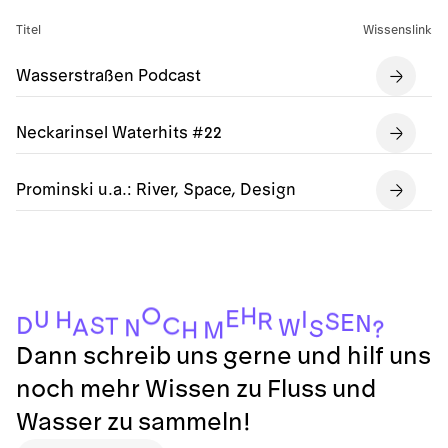
Titel
Wissenslink
Wasserstraßen Podcast
Neckarinsel Waterhits #22
Prominski u.a.: River, Space, Design
H
O
E
I
U
H
R
S
E
N
S
D
C
T
A
W
N
S
?
H
M
Dann schreib uns gerne und hilf uns
noch mehr Wissen zu Fluss und
Wasser zu sammeln!