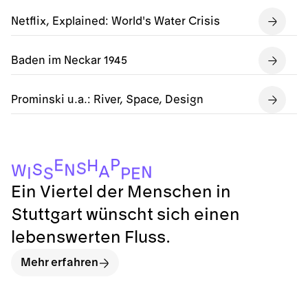
Netflix, Explained: World's Water Crisis
Baden im Neckar 1945
Prominski u.a.: River, Space, Design
P
E
H
S
S
N
W
A
N
I
S
P
E
Ein Viertel der Menschen in
Stuttgart wünscht sich einen
lebenswerten Fluss.
Mehr erfahren