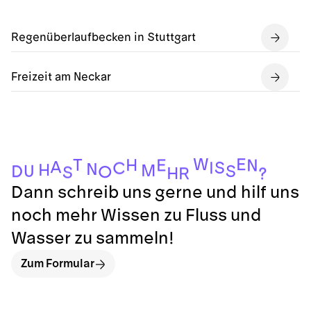
Regenüberlaufbecken in Stuttgart
Freizeit am Neckar
W
E
T
H
E
N
A
S
I
C
N
H
M
U
S
D
O
S
H
R
?
Dann schreib uns gerne und hilf uns
noch mehr Wissen zu Fluss und
Wasser zu sammeln!
Zum Formular