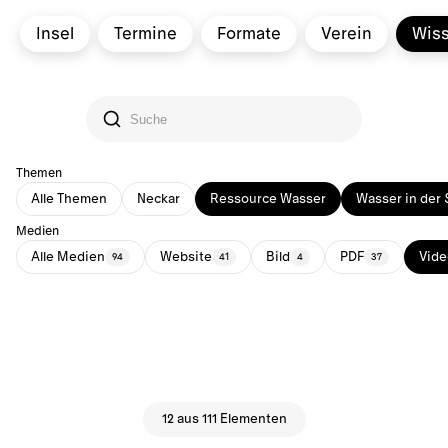
Insel
Termine
Formate
Verein
Wis
Themen
Alle Themen
Neckar
Ressource Wasser
Wasser in der 
Medien
Alle Medien
Website
Bild
PDF
Vide
94
41
4
37
12 aus 111 Elementen