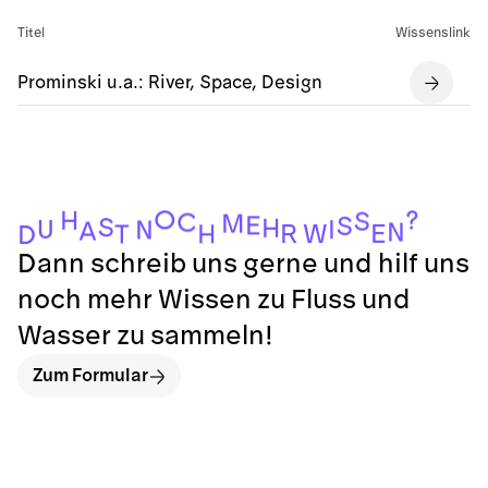
Titel
Wissenslink
Prominski u.a.: River, Space, Design
O
?
H
S
C
M
E
S
S
H
U
I
N
A
N
E
W
R
H
T
D
Dann schreib uns gerne und hilf uns
noch mehr Wissen zu Fluss und
Wasser zu sammeln!
Zum Formular