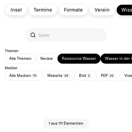
Insel
Termine
Formate
Verein
Wis
Themen
Alle Themen
Neckar
Ressource Wasser
Wasser in der 
Medien
Alle Medien
Website
Bild
PDF
Vid
70
28
2
32
1 aus 111 Elementen