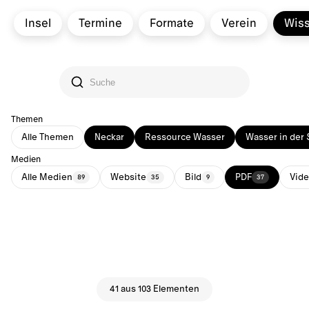
Insel
Termine
Formate
Verein
Wis
Themen
Alle Themen
Neckar
Ressource Wasser
Wasser in der 
Medien
Alle Medien
Website
Bild
PDF
Vid
89
35
9
37
41 aus 103 Elementen