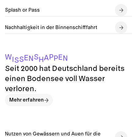
Splash or Pass
Nachhaltigkeit in der Binnenschifffahrt
S
P
W
E
E
A
N
P
N
S
I
H
S
Seit 2000 hat Deutschland bereits
einen Bodensee voll Wasser
verloren.
Mehr erfahren
Nutzen von Gewässern und Auen für die