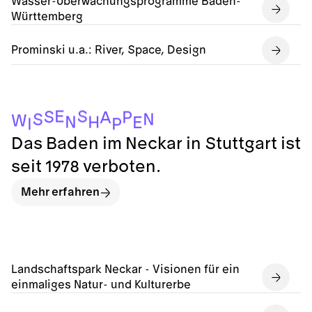
Wasser-Überwachungsprogramme Baden-
Württemberg
Prominski u.a.: River, Space, Design
E
S
S
P
A
N
S
W
N
H
E
P
I
Das Baden im Neckar in Stuttgart ist
seit 1978 verboten.
Mehr erfahren
Landschaftspark Neckar - Visionen für ein
einmaliges Natur- und Kulturerbe