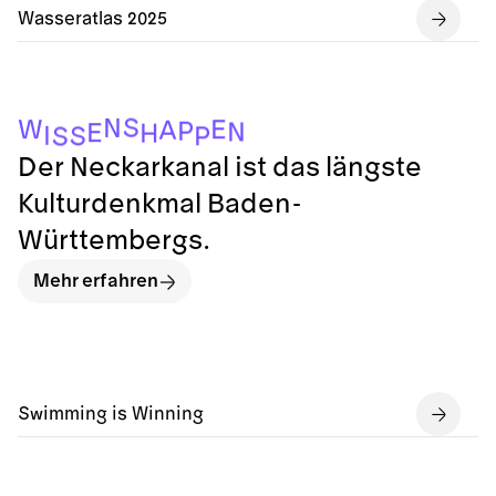
Wasseratlas 2025
S
N
W
E
A
P
N
E
H
I
S
P
S
Der Neckarkanal ist das längste
Kulturdenkmal Baden-
Württembergs.
Mehr erfahren
Swimming is Winning