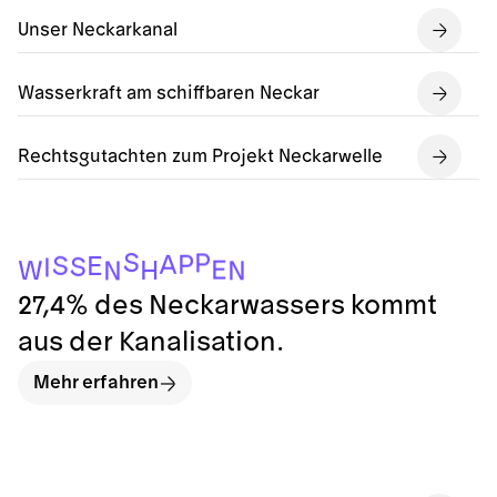
Unser Neckarkanal
Wasserkraft am schiffbaren Neckar
Rechtsgutachten zum Projekt Neckarwelle
S
P
P
A
S
E
S
I
E
H
W
N
N
27,4% des Neckarwassers kommt
aus der Kanalisation.
Mehr erfahren