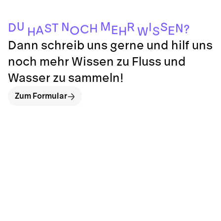
M
U
N
S
R
I
D
T
N
S
H
?
C
E
A
O
E
S
H
W
H
Dann schreib uns gerne und hilf uns
noch mehr Wissen zu Fluss und
Wasser zu sammeln!
Zum Formular