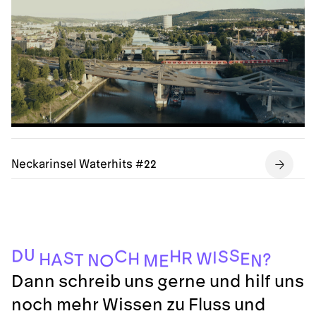
Neckarinsel Waterhits #22
U
S
D
H
C
S
I
S
R
W
H
E
H
?
A
T
N
M
N
O
E
Dann schreib uns gerne und hilf uns
noch mehr Wissen zu Fluss und