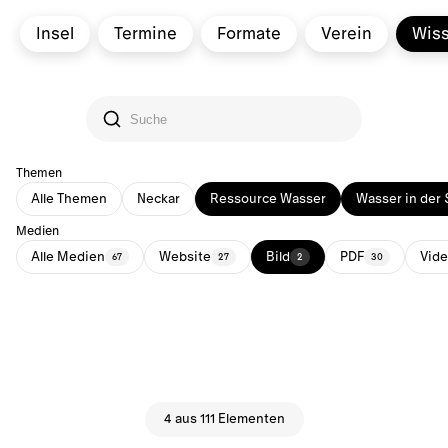
Insel
Termine
Formate
Verein
Wis
Themen
Alle Themen
Neckar
Ressource Wasser
Wasser in der 
Medien
Alle Medien
Website
Bild
PDF
Vid
67
27
2
30
4 aus 111 Elementen