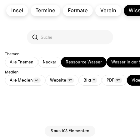
Insel
Termine
Formate
Verein
Wis
Themen
Alle Themen
Neckar
Ressource Wasser
Wasser in der 
Medien
Alle Medien
Website
Bild
PDF
Vid
68
27
2
32
5 aus 103 Elementen