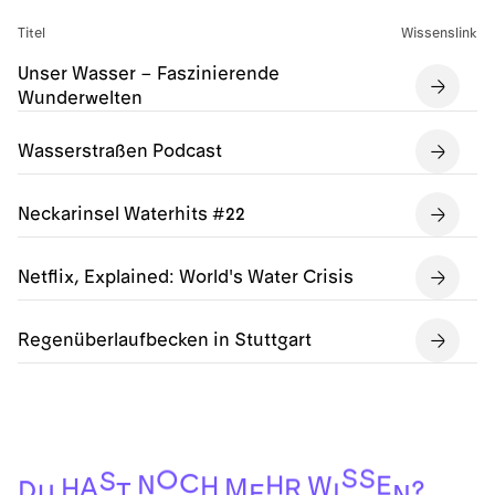
Titel
Wissenslink
Unser Wasser – Faszinierende
Wunderwelten
Wasserstraßen Podcast
Neckarinsel Waterhits #22
Netflix, Explained: World's Water Crisis
Regenüberlaufbecken in Stuttgart
S
S
O
S
C
N
H
E
W
H
A
H
M
R
D
?
T
I
E
U