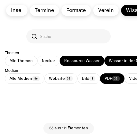
Insel
Termine
Formate
Verein
Wis
Themen
Alle Themen
Neckar
Ressource Wasser
Wasser in der 
Medien
Alle Medien
Website
Bild
PDF
Vid
86
33
8
33
36 aus 111 Elementen