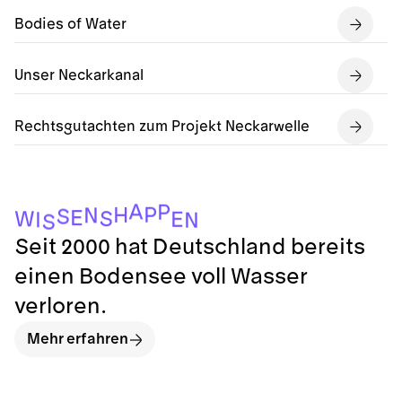
Bodies of Water
Unser Neckarkanal
Rechtsgutachten zum Projekt Neckarwelle
A
P
P
H
N
S
E
S
W
E
I
N
S
Seit 2000 hat Deutschland bereits
einen Bodensee voll Wasser
verloren.
Mehr erfahren