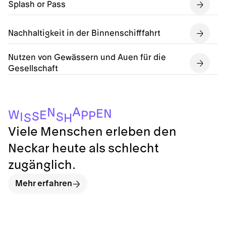
Splash or Pass
Nachhaltigkeit in der Binnenschifffahrt
Nutzen von Gewässern und Auen für die
Gesellschaft
A
N
E
N
W
E
P
P
S
S
I
S
H
Viele Menschen erleben den
Neckar heute als schlecht
zugänglich.
Mehr erfahren