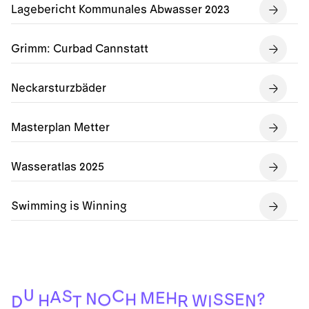
Lagebericht Kommunales Abwasser 2023
Grimm: Curbad Cannstatt
Neckarsturzbäder
Masterplan Metter
Wasseratlas 2025
Swimming is Winning
U
C
S
A
E
M
H
N
?
S
S
E
H
O
H
N
W
R
I
T
D