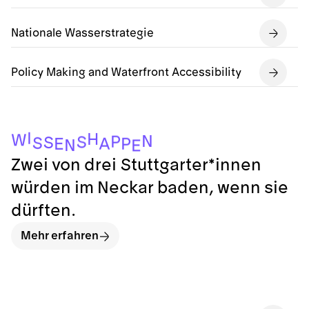
Nationale Wasserstrategie
Policy Making and Waterfront Accessibility
I
H
W
N
P
S
S
S
A
P
E
N
E
Zwei von drei Stuttgarter*innen
würden im Neckar baden, wenn sie
dürften.
Mehr erfahren