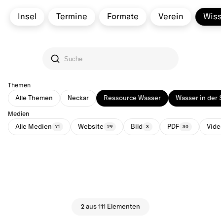
Insel
Termine
Formate
Verein
Wis
Themen
Alle Themen
Neckar
Ressource Wasser
Wasser in der 
Medien
Alle Medien
Website
Bild
PDF
Vide
71
29
3
30
2 aus 111 Elementen