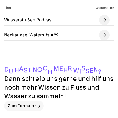
Titel
Wissenslink
Wasserstraßen Podcast
Neckarinsel Waterhits #22
C
S
R
M
A
E
D
N
O
N
H
T
H
S
W
E
S
U
I
?
H
Dann schreib uns gerne und hilf uns
noch mehr Wissen zu Fluss und
Wasser zu sammeln!
Zum Formular