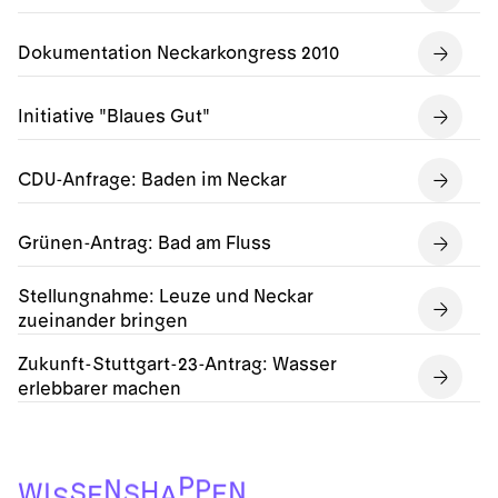
Dokumentation Neckarkongress 2010
Initiative "Blaues Gut"
CDU-Anfrage: Baden im Neckar
Grünen-Antrag: Bad am Fluss
Stellungnahme: Leuze und Neckar
zueinander bringen
Zukunft-Stuttgart-23-Antrag: Wasser
erlebbarer machen
P
N
P
H
N
S
I
W
S
E
E