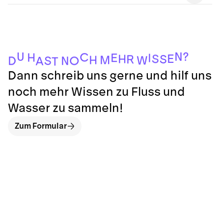
N
?
U
C
H
E
I
E
S
H
S
R
M
H
W
S
O
D
N
A
T
Dann schreib uns gerne und hilf uns
noch mehr Wissen zu Fluss und
Wasser zu sammeln!
Zum Formular