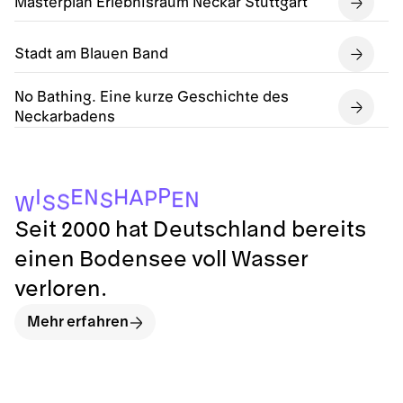
Masterplan Erlebnisraum Neckar Stuttgart
Stadt am Blauen Band
No Bathing. Eine kurze Geschichte des
Neckarbadens
P
E
I
H
N
A
P
E
N
S
S
S
W
Seit 2000 hat Deutschland bereits
einen Bodensee voll Wasser
verloren.
Mehr erfahren