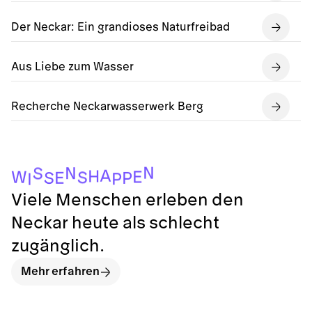
Der Neckar: Ein grandioses Naturfreibad
Aus Liebe zum Wasser
Recherche Neckarwasserwerk Berg
N
N
S
A
H
E
W
S
E
P
S
P
I
Viele Menschen erleben den
Neckar heute als schlecht
zugänglich.
Mehr erfahren