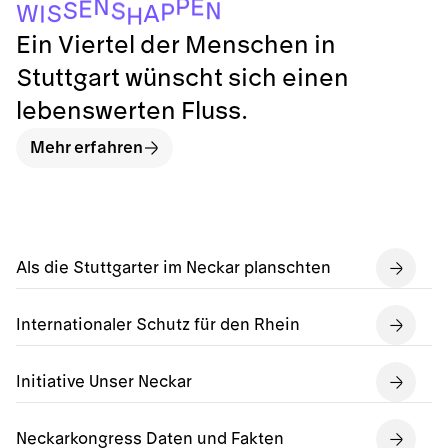
P
N
E
E
S
N
S
P
W
A
S
I
H
Ein Viertel der Menschen in
Stuttgart wünscht sich einen
lebenswerten Fluss.
Mehr erfahren
Als die Stuttgarter im Neckar planschten
Internationaler Schutz für den Rhein
Initiative Unser Neckar
Neckarkongress Daten und Fakten