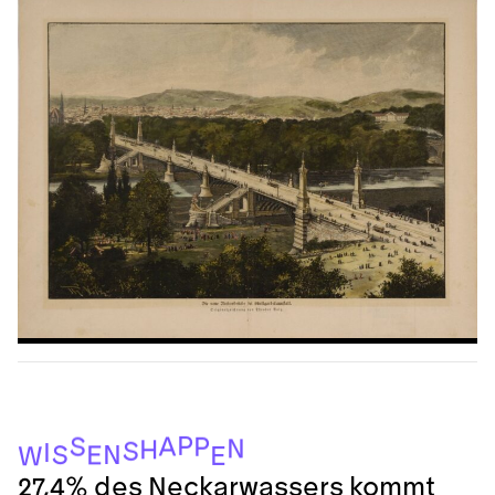
P
A
S
P
N
H
S
I
N
S
E
E
W
27,4% des Neckarwassers kommt