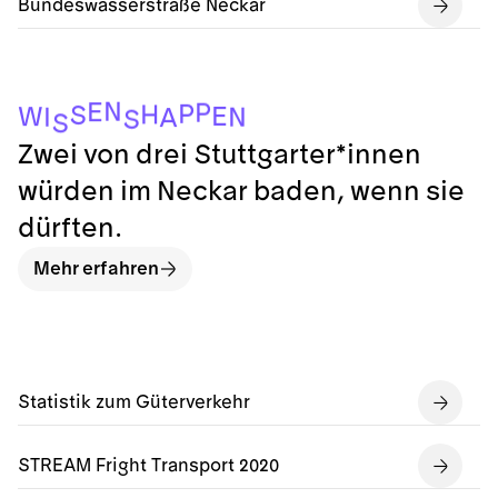
Bundeswasserstraße Neckar
N
E
P
P
H
S
E
W
N
I
A
S
S
Zwei von drei Stuttgarter*innen
würden im Neckar baden, wenn sie
dürften.
Mehr erfahren
Statistik zum Güterverkehr
STREAM Fright Transport 2020