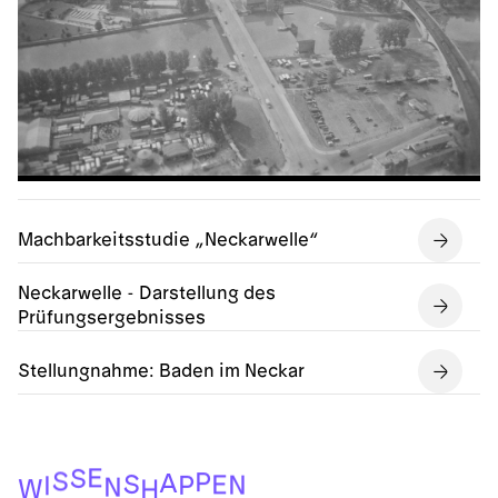
Machbarkeitsstudie „Neckarwelle“
Neckarwelle - Darstellung des
Prüfungsergebnisses
Stellungnahme: Baden im Neckar
E
S
S
P
A
S
E
N
P
I
N
W
H