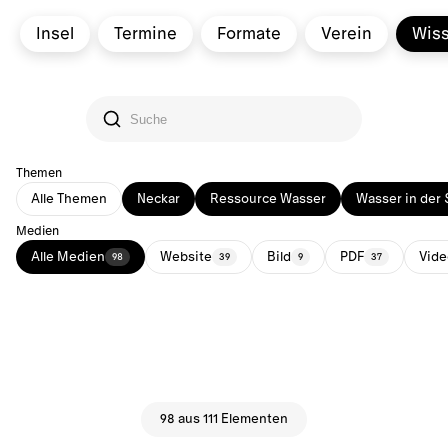
Insel
Termine
Formate
Verein
Wis
Themen
Alle Themen
Neckar
Ressource Wasser
Wasser in der 
Medien
Alle Medien
Website
Bild
PDF
Vide
98
39
9
37
98 aus 111 Elementen