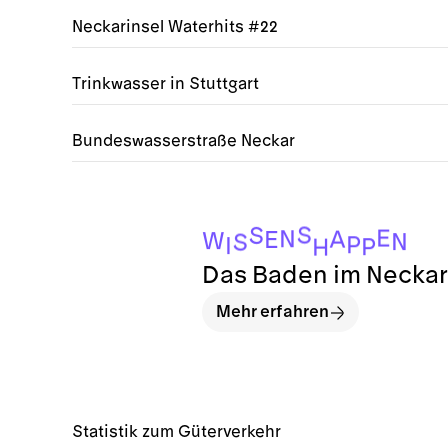
Neckarinsel Waterhits #22
Trinkwasser in Stuttgart
Bundeswasserstraße Neckar
S
S
E
N
A
E
W
N
S
P
I
P
H
Das Baden im Neckar i
Mehr erfahren
Statistik zum Güterverkehr