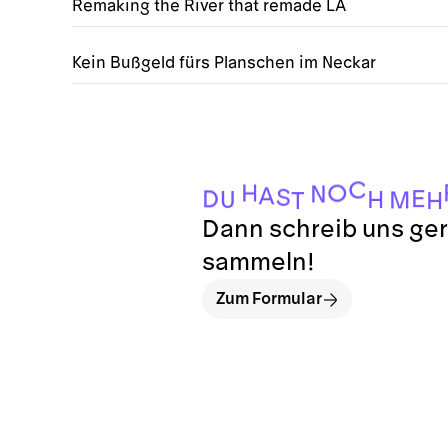
Remaking the River that remade LA
Kein Bußgeld fürs Planschen im Neckar
C
H
O
N
A
S
E
D
H
U
M
T
H
Dann schreib uns ger
sammeln!
Zum Formular