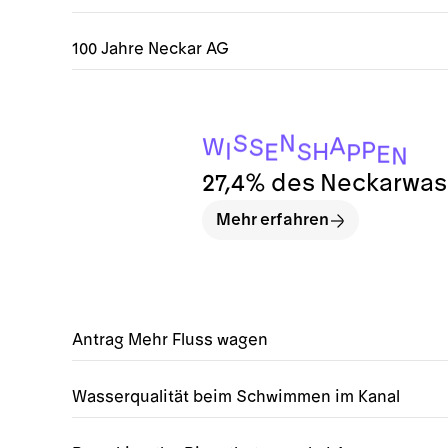
100 Jahre Neckar AG
N
S
A
W
S
P
I
H
S
E
P
E
N
27,4% des Neckarwass
Mehr erfahren
Antrag Mehr Fluss wagen
Wasserqualität beim Schwimmen im Kanal