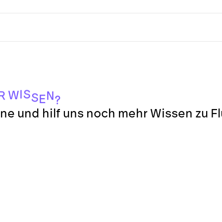
S
I
W
R
N
S
E
?
ne und hilf uns noch mehr Wissen zu F