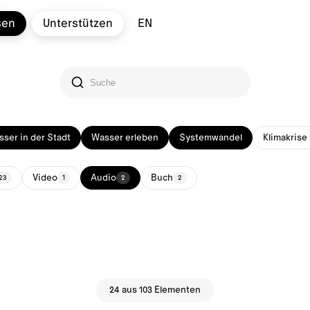
sen
Unterstützen
EN
ser in der Stadt
Wasser erleben
Systemwandel
Klimakrise
Video
Audio
Buch
23
1
2
2
24 aus 103 Elementen