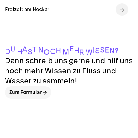
Freizeit am Neckar
E
U
A
T
S
N
E
I
H
N
H
S
?
C
D
S
H
M
O
W
R
Dann schreib uns gerne und hilf uns
noch mehr Wissen zu Fluss und
Wasser zu sammeln!
Zum Formular