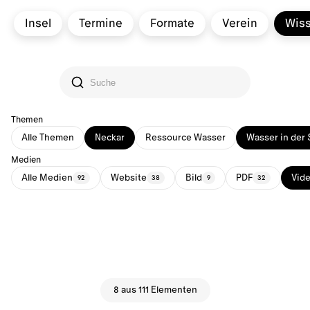
Insel
Termine
Formate
Verein
Wis
Themen
Alle Themen
Neckar
Ressource Wasser
Wasser in der 
Medien
Alle Medien
Website
Bild
PDF
Vid
92
38
9
32
8 aus 111 Elementen