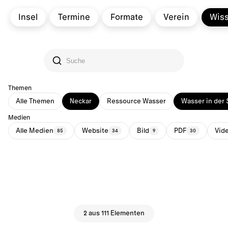
Insel
Termine
Formate
Verein
Wis
Themen
Alle Themen
Neckar
Ressource Wasser
Wasser in der 
Medien
Alle Medien
Website
Bild
PDF
Vid
85
34
9
30
2 aus 111 Elementen