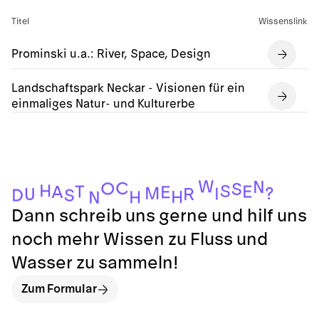
Titel
Wissenslink
Prominski u.a.: River, Space, Design
Landschaftspark Neckar - Visionen für ein
einmaliges Natur- und Kulturerbe
W
N
C
O
S
H
S
E
T
A
E
M
?
I
U
R
S
D
H
H
N
Dann schreib uns gerne und hilf uns
noch mehr Wissen zu Fluss und
Wasser zu sammeln!
Zum Formular