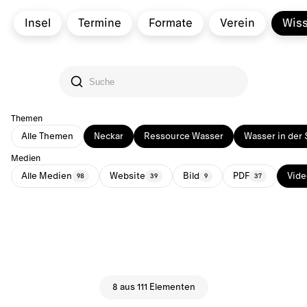
Insel
Termine
Formate
Verein
Wis
Themen
Alle Themen
Neckar
Ressource Wasser
Wasser in der 
Medien
Alle Medien
Website
Bild
PDF
Vide
98
39
9
37
8 aus 111 Elementen