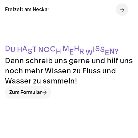
Freizeit am Neckar
H
M
D
S
A
C
I
T
S
O
N
U
H
N
H
R
S
?
E
W
E
Dann schreib uns gerne und hilf uns
noch mehr Wissen zu Fluss und
Wasser zu sammeln!
Zum Formular