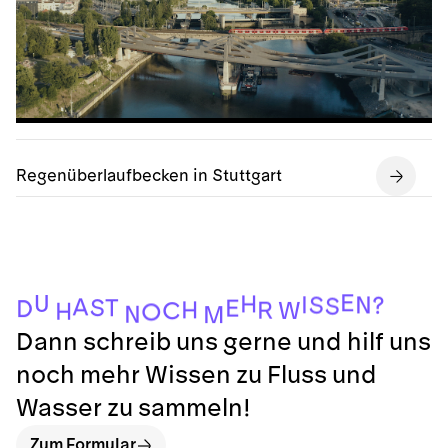
Regenüberlaufbecken in Stuttgart
E
U
H
I
N
S
?
S
A
S
T
E
D
H
R
W
C
H
O
N
M
Dann schreib uns gerne und hilf uns
noch mehr Wissen zu Fluss und
Wasser zu sammeln!
Zum Formular