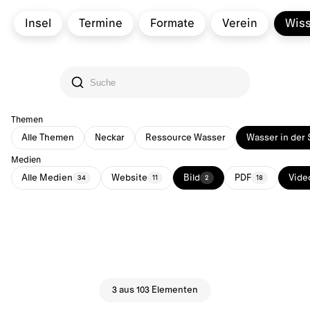
Insel
Termine
Formate
Verein
Wis
Themen
Alle Themen
Neckar
Ressource Wasser
Wasser in der 
Medien
Alle Medien
Website
Bild
PDF
Vide
34
11
2
18
3 aus 103 Elementen