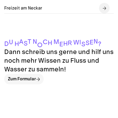
Freizeit am Neckar
N
N
T
A
M
C
U
I
E
W
H
S
R
S
H
D
H
?
S
E
O
Dann schreib uns gerne und hilf uns
noch mehr Wissen zu Fluss und
Wasser zu sammeln!
Zum Formular