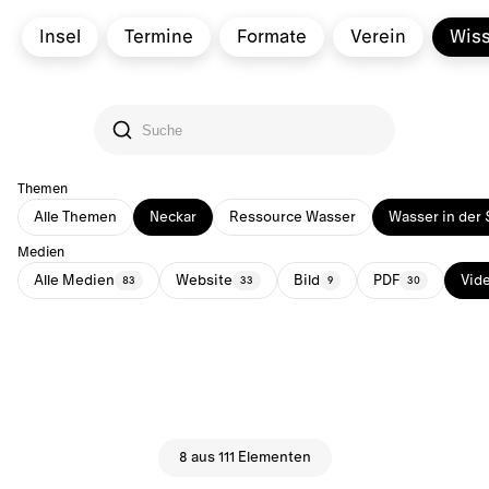
Insel
Termine
Formate
Verein
Wis
Themen
Alle Themen
Neckar
Ressource Wasser
Wasser in der 
Medien
Alle Medien
Website
Bild
PDF
Vid
83
33
9
30
8 aus 111 Elementen