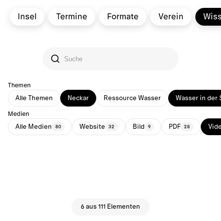
Insel
Termine
Formate
Verein
Wis
Themen
Alle Themen
Neckar
Ressource Wasser
Wasser in der 
Medien
Alle Medien
Website
Bild
PDF
Vid
80
32
9
28
6 aus 111 Elementen