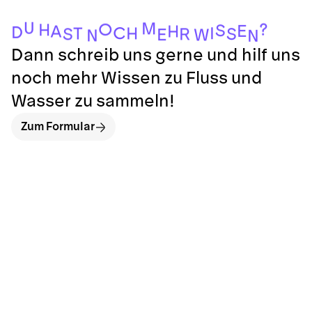
U
M
?
O
H
S
E
H
A
D
C
I
H
T
S
S
R
E
W
N
N
Dann schreib uns gerne und hilf uns
noch mehr Wissen zu Fluss und
Wasser zu sammeln!
Zum Formular