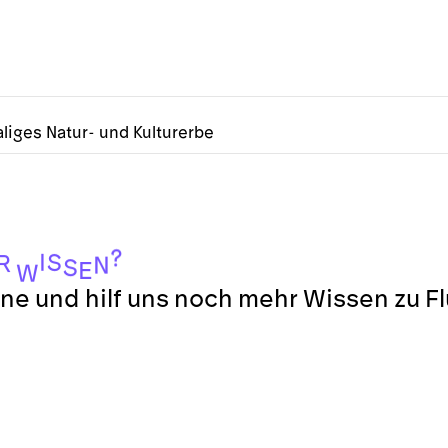
liges Natur- und Kulturerbe
?
I
S
R
N
S
E
W
ne und hilf uns noch mehr Wissen zu F