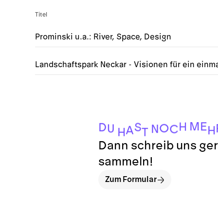
Titel
Prominski u.a.: River, Space, Design
Landschaftspark Neckar - Visionen für ein einma
M
E
H
S
D
O
U
N
C
A
H
H
T
Dann schreib uns ger
sammeln!
Zum Formular