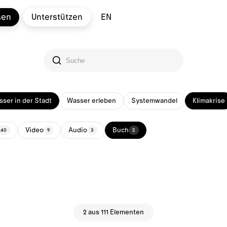
sen
Unterstützen
EN
ser in der Stadt
Wasser erleben
Systemwandel
Klimakrise
Video
Audio
Buch
40
9
3
2
2 aus 111 Elementen