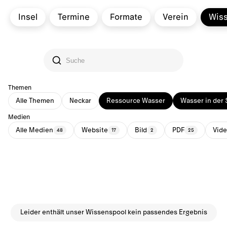
Insel
Termine
Formate
Verein
Wis
Themen
Alle Themen
Neckar
Ressource Wasser
Wasser in der 
Medien
Alle Medien
Website
Bild
PDF
Vid
48
17
2
25
Leider enthält unser Wissenspool kein passendes Ergebnis