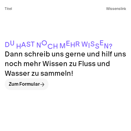
Titel
Wissenslink
E
O
U
E
S
R
T
W
S
D
A
H
N
I
M
N
S
H
H
?
C
Dann schreib uns gerne und hilf uns
noch mehr Wissen zu Fluss und
Wasser zu sammeln!
Zum Formular