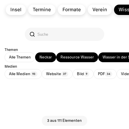
Insel
Termine
Formate
Verein
Wis
Themen
Alle Themen
Neckar
Ressource Wasser
Wasser in der 
Medien
Alle Medien
Website
Bild
PDF
Vid
93
37
9
34
3 aus 111 Elementen