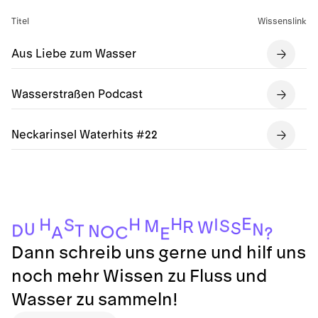
Titel
Wissenslink
Aus Liebe zum Wasser
Wasserstraßen Podcast
Neckarinsel Waterhits #22
E
H
H
H
I
S
S
M
R
W
S
U
N
D
T
N
O
A
C
?
E
Dann schreib uns gerne und hilf uns
noch mehr Wissen zu Fluss und
Wasser zu sammeln!