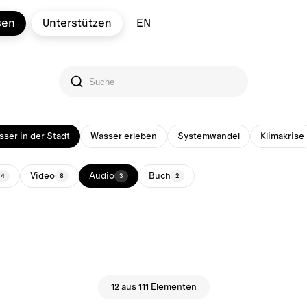
sen
Unterstützen
EN
ser in der Stadt
Wasser erleben
Systemwandel
Klimakrise
Video
Audio
Buch
34
8
3
2
12 aus 111 Elementen