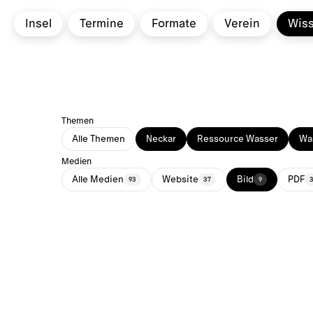
Insel
Termine
Formate
Verein
Wis
Themen
Alle Themen
Neckar
Ressource Wasser
Was
Medien
Alle Medien
Website
Bild
PDF
93
37
9