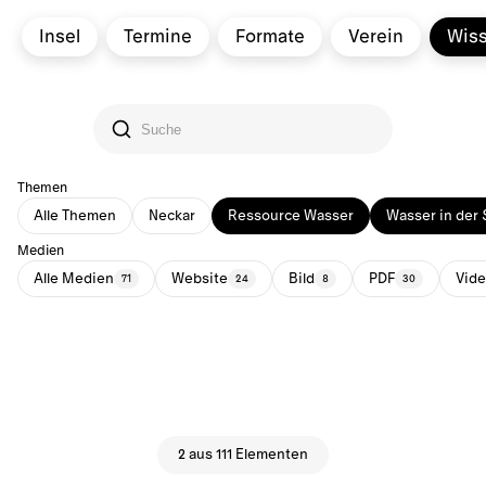
Insel
Termine
Formate
Verein
Wis
Themen
Alle Themen
Neckar
Ressource Wasser
Wasser in der 
Medien
Alle Medien
Website
Bild
PDF
Vid
71
24
8
30
2 aus 111 Elementen