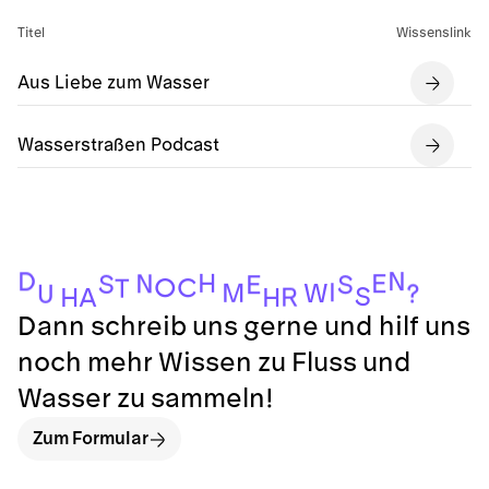
Titel
Wissenslink
Aus Liebe zum Wasser
Wasserstraßen Podcast
N
D
H
E
N
S
S
E
O
C
T
I
M
W
?
U
S
R
H
A
H
Dann schreib uns gerne und hilf uns
noch mehr Wissen zu Fluss und
Wasser zu sammeln!
Zum Formular