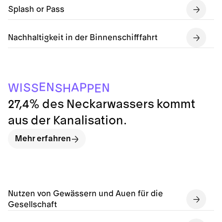
Splash or Pass
Nachhaltigkeit in der Binnenschifffahrt
P
E
H
S
S
W
N
I
S
P
A
N
E
27,4% des Neckarwassers kommt
aus der Kanalisation.
Mehr erfahren
Nutzen von Gewässern und Auen für die
Gesellschaft