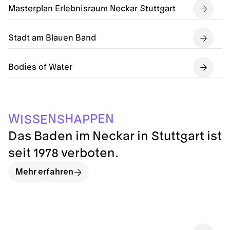
Masterplan Erlebnisraum Neckar Stuttgart
Stadt am Blauen Band
Bodies of Water
E
I
S
S
P
A
S
P
W
N
N
E
H
Das Baden im Neckar in Stuttgart ist
seit 1978 verboten.
Mehr erfahren