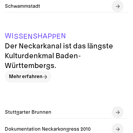
Schwammstadt
P
N
E
S
E
S
P
S
A
H
N
I
W
Der Neckarkanal ist das längste
Kulturdenkmal Baden-
Württembergs.
Mehr erfahren
Stuttgarter Brunnen
Dokumentation Neckarkongress 2010