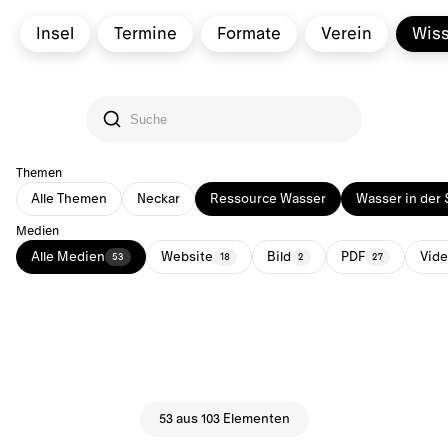
Insel
Termine
Formate
Verein
Wis
Themen
Alle Themen
Neckar
Ressource Wasser
Wasser in der 
Medien
Alle Medien
Website
Bild
PDF
Vid
53
18
2
27
53 aus 103 Elementen