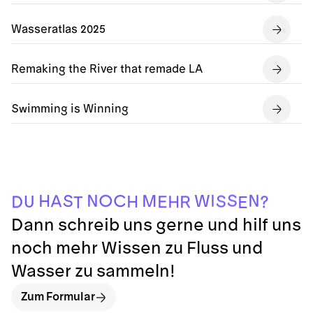
Wasseratlas 2025
Remaking the River that remade LA
Swimming is Winning
T
E
R
D
?
E
H
H
U
S
A
M
S
C
W
H
O
N
I
N
S
Dann schreib uns gerne und hilf uns
noch mehr Wissen zu Fluss und
Wasser zu sammeln!
Zum Formular