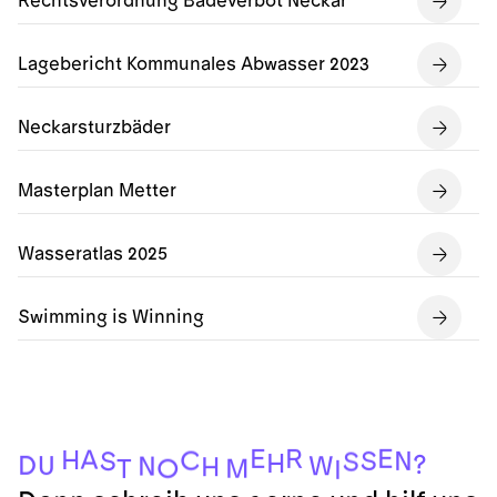
Rechtsverordnung Badeverbot Neckar
Lagebericht Kommunales Abwasser 2023
Neckarsturzbäder
Masterplan Metter
Wasseratlas 2025
Swimming is Winning
E
E
R
A
H
C
S
N
S
S
H
?
D
U
W
N
H
O
M
T
I