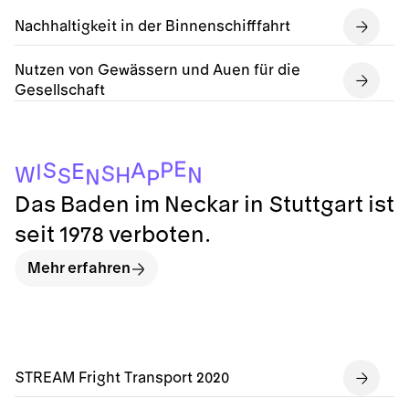
Nachhaltigkeit in der Binnenschifffahrt
Nutzen von Gewässern und Auen für die
Gesellschaft
E
P
S
A
E
I
S
W
H
N
S
N
P
Das Baden im Neckar in Stuttgart ist
seit 1978 verboten.
Mehr erfahren
STREAM Fright Transport 2020