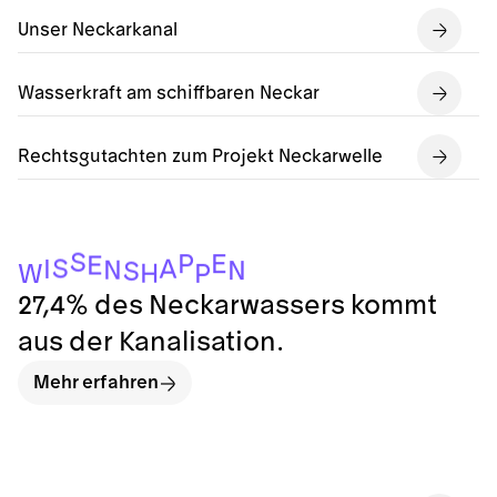
Unser Neckarkanal
Wasserkraft am schiffbaren Neckar
Rechtsgutachten zum Projekt Neckarwelle
S
P
E
E
S
A
I
N
N
S
H
P
W
27,4% des Neckarwassers kommt
aus der Kanalisation.
Mehr erfahren