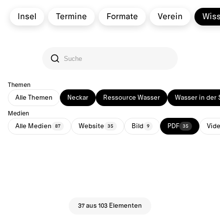
Insel
Termine
Formate
Verein
Wis
Themen
Alle Themen
Neckar
Ressource Wasser
Wasser in der 
Medien
Alle Medien
Website
Bild
PDF
Vid
87
35
9
35
37 aus 103 Elementen