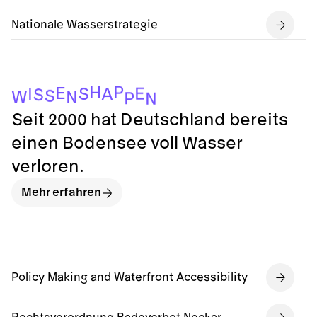
Nationale Wasserstrategie
P
H
E
E
S
A
I
S
S
W
N
P
N
Seit 2000 hat Deutschland bereits
einen Bodensee voll Wasser
verloren.
Mehr erfahren
Policy Making and Waterfront Accessibility