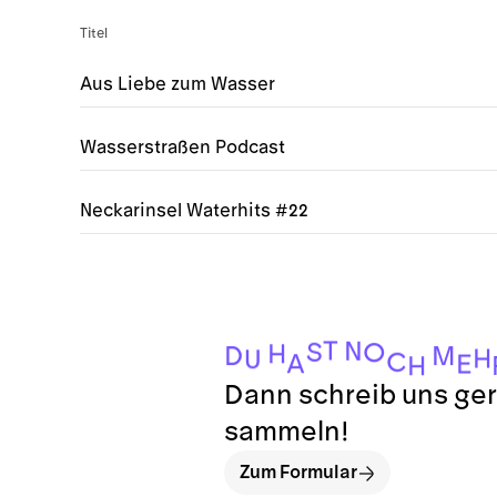
Titel
Aus Liebe zum Wasser
Wasserstraßen Podcast
Neckarinsel Waterhits #22
T
N
S
O
H
D
M
H
U
C
A
E
H
Dann schreib uns ger
sammeln!
Zum Formular