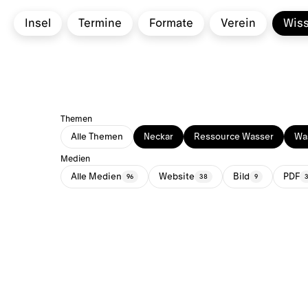
Insel
Termine
Formate
Verein
Wis
Themen
Alle Themen
Neckar
Ressource Wasser
Was
Medien
Alle Medien
Website
Bild
PDF
96
38
9