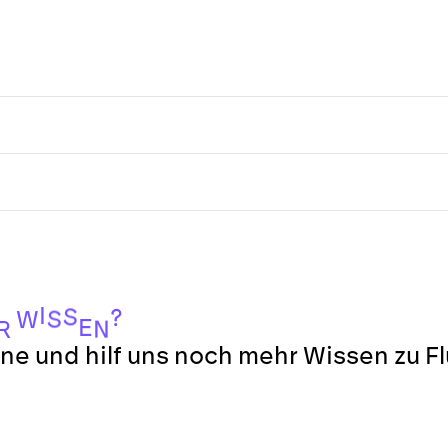
I
S
?
S
W
E
N
R
ne und hilf uns noch mehr Wissen zu F