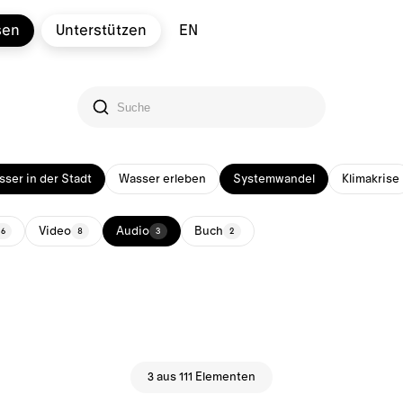
sen
Unterstützen
EN
ser in der Stadt
Wasser erleben
Systemwandel
Klimakrise
Video
Audio
Buch
36
8
3
2
3 aus 111 Elementen